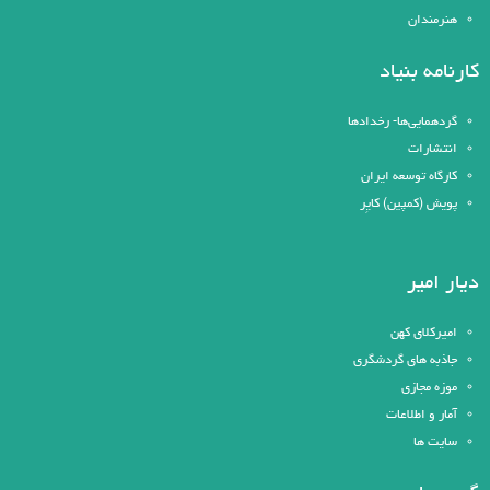
هنرمندان
کارنامه بنیاد
گردهمایی‌ها- رخدادها
انتشارات
کارگاه توسعه ایران
پویش (کمپین) کایِر
دیار امیر
امیرکلای کهن
جاذبه های گردشگری
موزه مجازی
آمار و اطلاعات
سایت ها