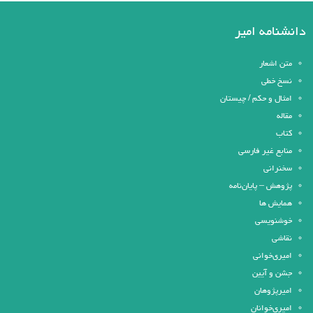
دانشنامه امیر
متن اشعار
نسخ خطی
امثال و حکم / چیستان
مقاله
کتاب
منابع غیر فارسی
سخنرانی
پژوهش – پایان‌نامه
همایش ها
خوشنویسی
نقاشی
امیری‌خوانی
جشن و آیین
امیرپژوهان
امیری‌خوانان